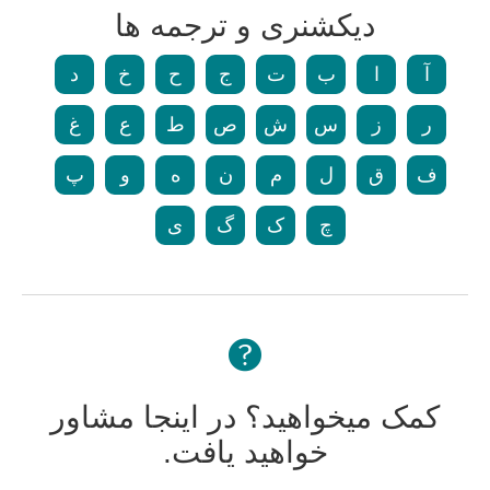
دیکشنری و ترجمه ها
آ
ا
ب
ت
ج
ح
خ
د
ر
ز
س
ش
ص
ط
ع
غ
ف
ق
ل
م
ن
ه
و
پ
چ
ک
گ
ی
کمک میخواهید؟ در اینجا مشاور
خواهید یافت.