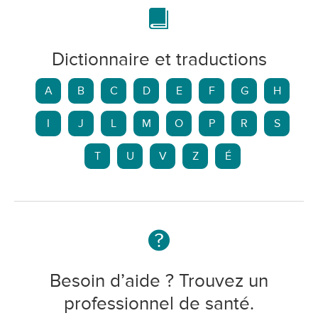
Dictionnaire et traductions
A
B
C
D
E
F
G
H
I
J
L
M
O
P
R
S
T
U
V
Z
É
Besoin d’aide ? Trouvez un
professionnel de santé.