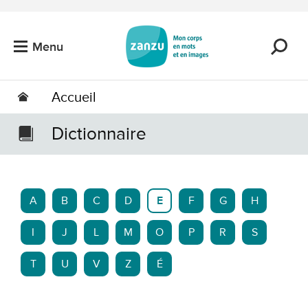
Passer au contenu principal
Menu
Accueil
Dictionnaire
A
B
C
D
E
F
G
H
I
J
L
M
O
P
R
S
T
U
V
Z
É