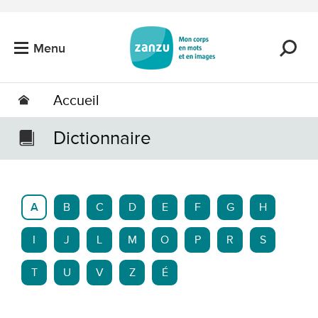
Passer au contenu principal
Menu
Accueil
Dictionnaire
A
B
C
D
E
F
G
H
I
J
L
M
O
P
R
S
T
U
V
Z
É