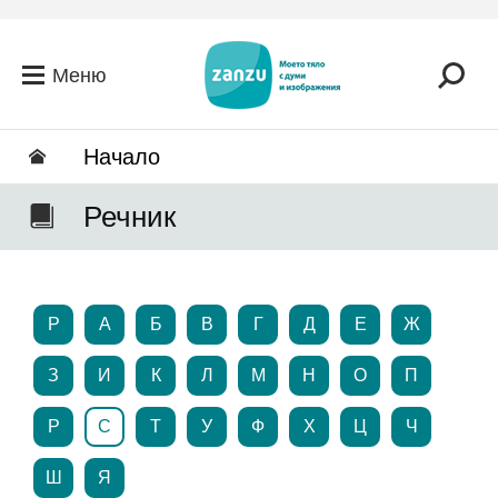
Премини към основното съдържание
Меню
Hачало
Речник
P
А
Б
В
Г
Д
Е
Ж
З
И
К
Л
М
Н
О
П
Р
С
Т
У
Ф
Х
Ц
Ч
Ш
Я