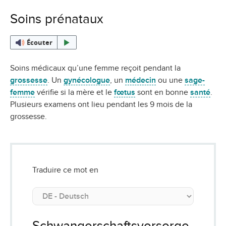
Soins prénataux
Écouter
Soins médicaux qu’une femme reçoit pendant la
grossesse
. Un
gynécologue
, un
médecin
ou une
sage-
femme
vérifie si la mère et le
fœtus
sont en bonne
santé
.
Plusieurs examens ont lieu pendant les 9 mois de la
grossesse.
Traduire ce mot en
Schwangerschaftsvorsorge