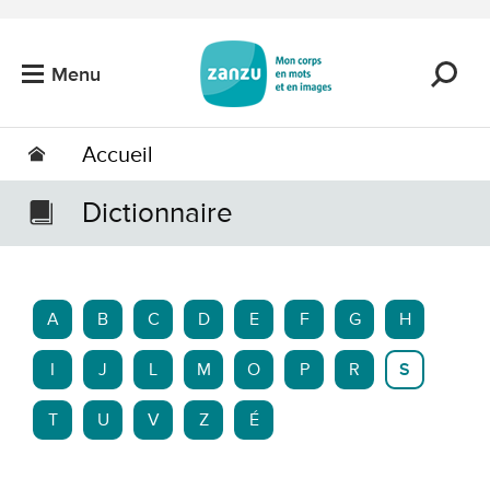
Passer au contenu principal
Menu
Accueil
Dictionnaire
A
B
C
D
E
F
G
H
I
J
L
M
O
P
R
S
T
U
V
Z
É