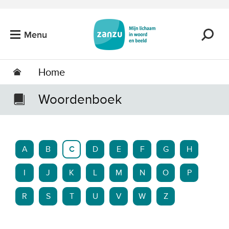
Ga naar de hoofdinhoud
Menu
Home
Woordenboek
A
B
C
D
E
F
G
H
I
J
K
L
M
N
O
P
R
S
T
U
V
W
Z