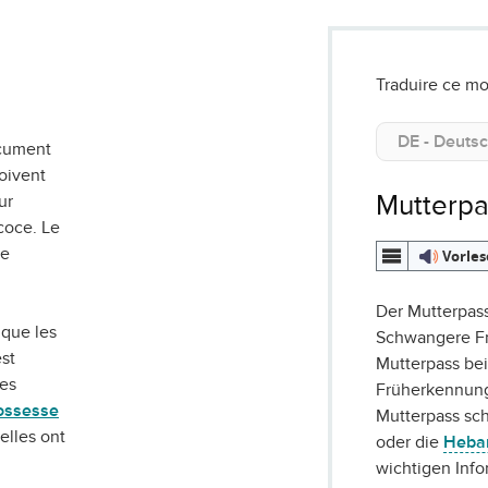
Traduire ce mo
cument
oivent
Mutterpa
ur
coce. Le
ue
Vorle
Der Mutterpass
 que les
Schwangere Fr
est
Mutterpass bei
es
Früherkennung
ossesse
Mutterpass sc
 elles ont
oder die
Heb
wichtigen Inf