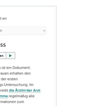
t en
ss
sen
 ist ein Dokument.
auen erhalten den
 der ersten
s-Untersuchung. Im
hreibt
die Ärztin/der Arzt
amme
regelmäßig alle
ormationen zum