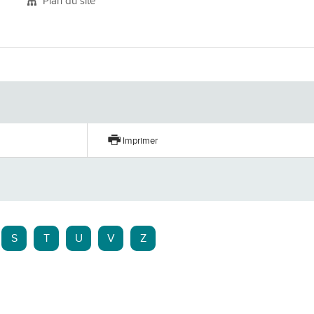
Plan du site
er
Imprimer
S
T
U
V
Z