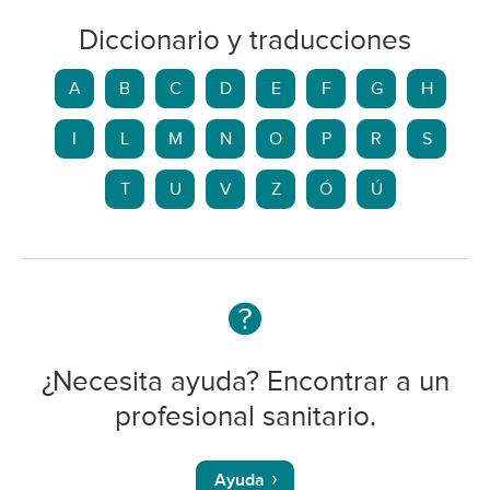
Diccionario y traducciones
A
B
C
D
E
F
G
H
I
L
M
N
O
P
R
S
T
U
V
Z
Ó
Ú
¿Necesita ayuda? Encontrar a un
profesional sanitario.
Ayuda