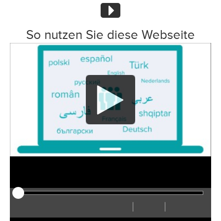
So nutzen Sie diese Webseite
|
|
Play
Reiniciar
Rebobinar
Adelantar
Ocultar
Rápido
Lento
Preferencias
Ver
Volum