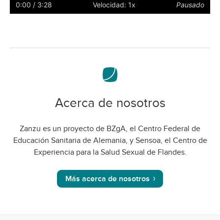
subtítulos
a
0:00
/ 3:28
Velocidad: 1x
Pausado
pantalla
complet
Acerca de nosotros
Zanzu es un proyecto de BZgA, el Centro Federal de
Educación Sanitaria de Alemania, y Sensoa, el Centro de
Experiencia para la Salud Sexual de Flandes.
Más acerca de nosotros