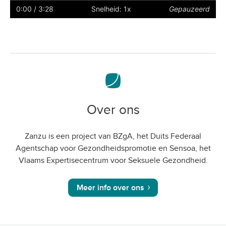
ondertiteling
naar
0:00
/ 3:28
Snelheid: 1x
Gepauzeerd
volledig
scherm
Over ons
Zanzu is een project van BZgA, het Duits Federaal
Agentschap voor Gezondheidspromotie en Sensoa, het
Vlaams Expertisecentrum voor Seksuele Gezondheid.
Meer info over ons