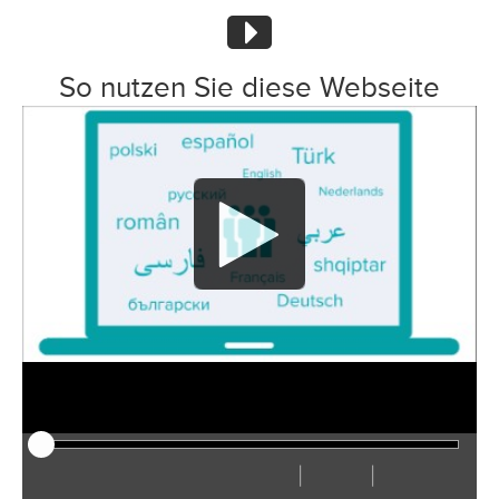
So nutzen Sie diese Webseite
|
|
Afspelen
Herstarten
Terug
Verder
Verberg
Sneller
Langzamer
Voorkeuren
Ga
Volu