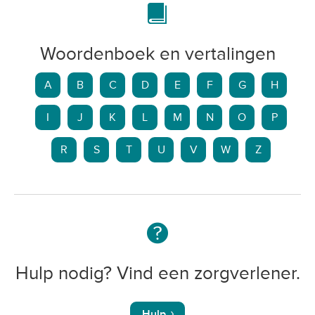
Woordenboek en vertalingen
A
B
C
D
E
F
G
H
I
J
K
L
M
N
O
P
R
S
T
U
V
W
Z
Hulp nodig? Vind een zorgverlener.
Hulp