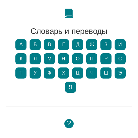
Словарь и переводы
А
Б
В
Г
Д
Ж
З
И
К
Л
М
Н
О
П
Р
С
Т
У
Ф
Х
Ц
Ч
Ш
Э
Я