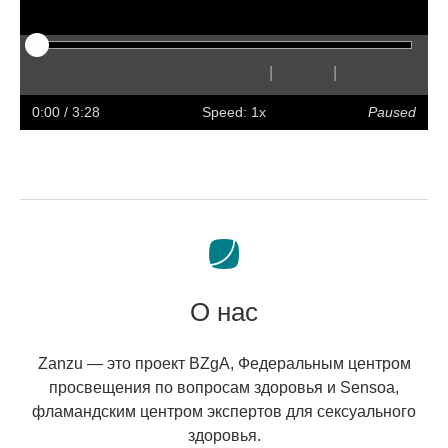
|
|
Play
Restart
Rewind
Forward
Hide
Faster
Slower
Preferences
Enter
Volum
captions
full
0:00
/ 3:28
Speed: 1x
Paused
screen
О нас
Zanzu — это проект BZgA, Федеральным центром
просвещения по вопросам здоровья и Sensoa,
фламандским центром экспертов для сексуального
здоровья.