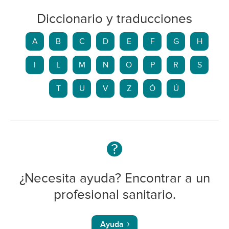
Diccionario y traducciones
A
B
C
D
E
F
G
H
I
L
M
N
O
P
R
S
T
U
V
Z
Ó
Ú
¿Necesita ayuda? Encontrar a un
profesional sanitario.
Ayuda