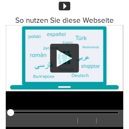
So nutzen Sie diese Webseite
|
|
Play
Reiniciar
Rebobinar
Adelantar
Ocultar
Rápido
Lento
Preferencias
Ver
Volum