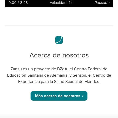
subtítulos
a
0:00
/ 3:28
Velocidad: 1x
Pausado
pantalla
complet
Acerca de nosotros
Zanzu es un proyecto de BZgA, el Centro Federal de
Educación Sanitaria de Alemania, y Sensoa, el Centro de
Experiencia para la Salud Sexual de Flandes.
Más acerca de nosotros