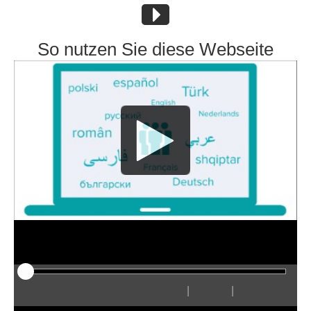
So nutzen Sie diese Webseite
|
|
Play
Restart
Rewind
Forward
Hide
Faster
Slower
Preferences
Enter
Volum