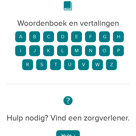
Woordenboek en vertalingen
A
B
C
D
E
F
G
H
I
J
K
L
M
N
O
P
R
S
T
U
V
W
Z
Hulp nodig? Vind een zorgverlener.
Hulp