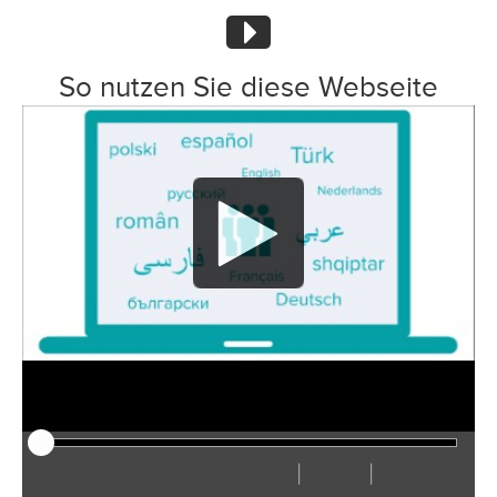
So nutzen Sie diese Webseite
|
|
Afspelen
Herstarten
Terug
Verder
Verberg
Sneller
Langzamer
Voorkeuren
Ga
Volu