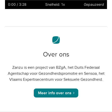
ondertiteling
naar
0:00
/ 3:28
Snelheid: 1x
Gepauzeerd
volledig
scherm
Over ons
Zanzu is een project van BZgA, het Duits Federaal
Agentschap voor Gezondheidspromotie en Sensoa, het
Vlaams Expertisecentrum voor Seksuele Gezondheid.
Meer info over ons