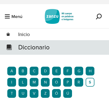
Saltar al contenido principal
Menú
Inicio
Diccionario
A
B
C
D
E
F
G
H
I
L
M
N
O
P
R
S
T
U
V
Z
Ó
Ú