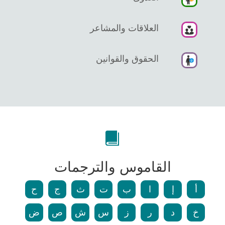
العلاقات والمشاعر
الحقوق والقوانين
القاموس والترجمات
أ
إ
ا
ب
ت
ث
ج
ح
خ
د
ر
ز
س
ش
ص
ض