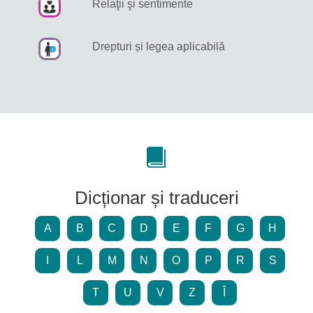
Relaţii şi sentimente
Drepturi și legea aplicabilă
Dicționar și traduceri
A
B
C
D
E
F
G
H
I
L
M
N
O
P
R
S
T
U
V
Z
Î