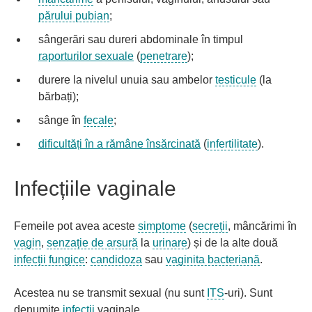
părului pubian
;
sângerări sau dureri abdominale în timpul
raporturilor sexuale
(
penetrare
);
durere la nivelul unuia sau ambelor
testicule
(la
bărbați);
sânge în
fecale
;
dificultăți în a rămâne însărcinată
(
infertilitate
).
Infecțiile vaginale
Femeile pot avea aceste
simptome
(
secreții
, mâncărimi în
vagin
,
senzație de arsură
la
urinare
) și de la alte două
infecții fungice
:
candidoza
sau
vaginita bacteriană
.
Acestea nu se transmit sexual (nu sunt
ITS
-uri). Sunt
denumite
infecții
vaginale.