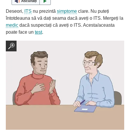
Ascultați
Deseori,
ITS
nu prezintă
simptome
clare. Nu puteți
întotdeauna să vă dați seama dacă aveți o ITS. Mergeți la
medic
dacă suspectați că aveți o ITS. Acesta/aceasta
poate face un
test
.