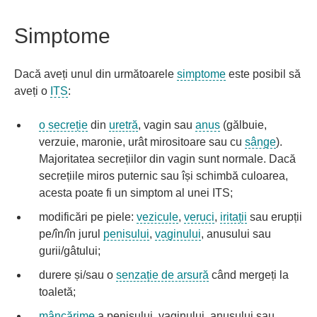
Simptome
Dacă aveți unul din următoarele
simptome
este posibil să
aveți o
ITS
:
o secreție
din
uretră
, vagin sau
anus
(gălbuie,
verzuie, maronie, urât mirositoare sau cu
sânge
).
Majoritatea secrețiilor din vagin sunt normale. Dacă
secrețiile miros puternic sau își schimbă culoarea,
acesta poate fi un simptom al unei ITS;
modificări pe piele:
vezicule
,
veruci
,
iritații
sau erupții
pe/în/în jurul
penisului
,
vaginului
, anusului sau
gurii/gâtului;
durere și/sau o
senzație de arsură
când mergeți la
toaletă;
mâncărime
a penisului, vaginului, anusului sau