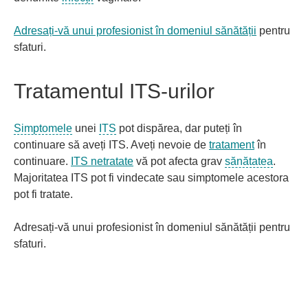
Adresați-vă unui profesionist în domeniul sănătății
pentru
sfaturi.
Tratamentul ITS-urilor
Simptomele
unei
ITS
pot dispărea, dar puteți în
continuare să aveți ITS. Aveți nevoie de
tratament
în
continuare.
ITS netratate
vă pot afecta grav
sănătatea
.
Majoritatea ITS pot fi vindecate sau simptomele acestora
pot fi tratate.
Adresați-vă unui profesionist în domeniul sănătății pentru
sfaturi.