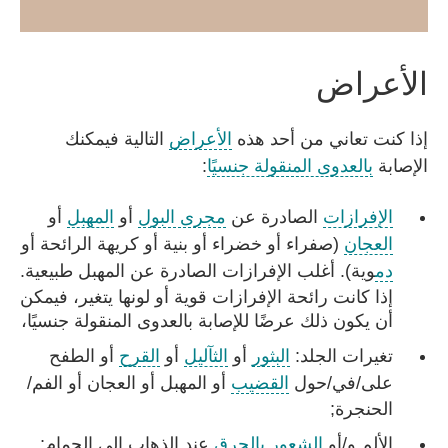
الأعراض
إذا كنت تعاني من أحد هذه
الأعراض
التالية فيمكنك
الإصابة
بالعدوى المنقولة جنسيًا
:
الإفرازات
الصادرة عن
مجرى البول
أو
المهبل
أو
العجان
(صفراء أو خضراء أو بنية أو كريهة الرائحة أو
دم
وية). أغلب الإفرازات الصادرة عن المهبل طبيعية.
إذا كانت رائحة الإفرازات قوية أو لونها يتغير، فيمكن
أن يكون ذلك عرضًا للإصابة بالعدوى المنقولة جنسيًا،
تغيرات الجلد:
البثور
أو
الثآليل
أو
القرح
أو الطفح
على/في/حول
القضيب
أو المهبل أو العجان أو الفم/
الحنجرة;
الألم و/أو
الشعور بالحرق
عند الذهاب إلى الحمام;