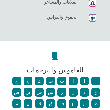
العلاقات والمشاعر
الحقوق والقوانين
القاموس والترجمات
أ
إ
ا
ب
ت
ث
ج
ح
خ
د
ر
ز
س
ش
ص
ض
ط
ع
غ
ف
ق
ك
ل
م