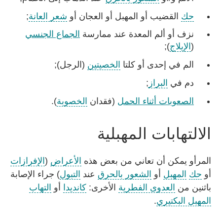
حك
القضيب أو المهبل أو العجان أو
شعر العانة
;
نزف أو ألم المعدة عند ممارسة
الجماع الجنسي
(
الإيلاج
);
الم في إحدى أو كلتا
الخصيتين
(الرجل);
دم في
البراز
;
الصعوبات أثناء الحمل
(فقدان
الخصوبة
).
الالتهابات المهبلية
المرأو يمكن أن تعاني من بعض هذه
الأعراض
(
الإفرازات
أو
حك
المهبل
أو
الشعور بالحرق
عند
التبول
) جراء الإصابة
باثنين من
العدوى الفطرية
الأخرى:
كانديدا
أو
التهاب
المهبل البكتيري
.