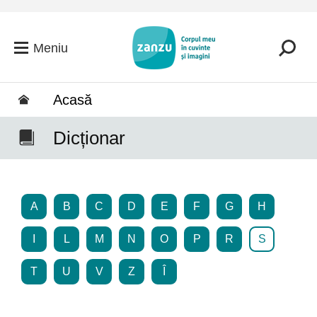
Salt la conținutul principal
Meniu
Acasă
Dicționar
A
B
C
D
E
F
G
H
I
L
M
N
O
P
R
S
T
U
V
Z
Î