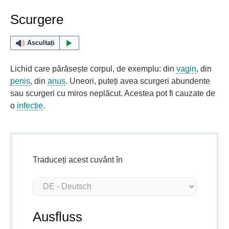
Scurgere
Ascultați
Lichid care părăsește corpul, de exemplu: din
vagin
, din
penis
, din
anus
. Uneori, puteți avea scurgeri abundente
sau scurgeri cu miros neplăcut. Acestea pot fi cauzate de
o
infecție
.
Traduceți acest cuvânt în
Ausfluss