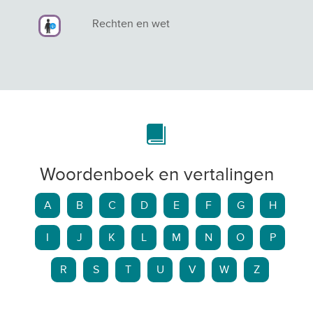
Rechten en wet
Woordenboek en vertalingen
A
B
C
D
E
F
G
H
I
J
K
L
M
N
O
P
R
S
T
U
V
W
Z