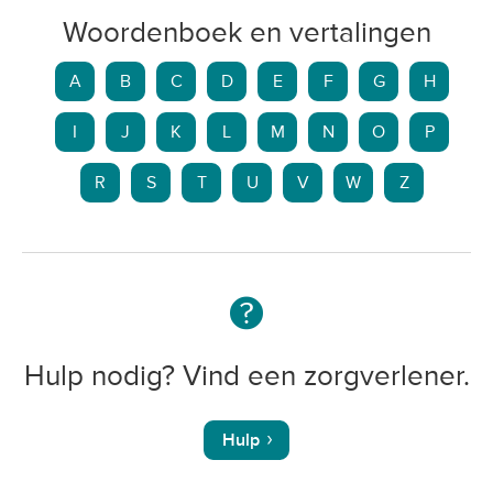
Woordenboek en vertalingen
A
B
C
D
E
F
G
H
I
J
K
L
M
N
O
P
R
S
T
U
V
W
Z
Hulp nodig? Vind een zorgverlener.
Hulp