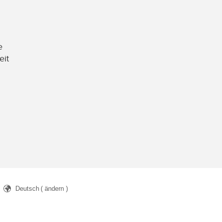
e
eit
Deutsch
( ändern )