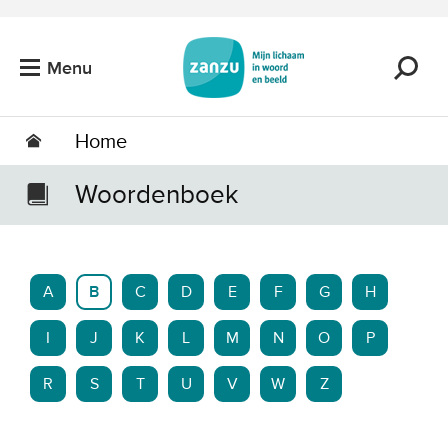
Ga naar de hoofdinhoud
Menu
Home
Woordenboek
A
B
C
D
E
F
G
H
I
J
K
L
M
N
O
P
R
S
T
U
V
W
Z