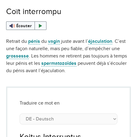
Coït interrompu
Écouter
Retrait du
pénis
du
vagin
juste avant l’
éjaculation
. C’est
une façon naturelle, mais peu fiable, d’empêcher une
grossesse
. Les hommes ne retirent pas toujours à temps
leur pénis et les
spermatozoïdes
peuvent déjà s’écouler
du pénis avant l’éjaculation.
Traduire ce mot en
Koitus Interruptus