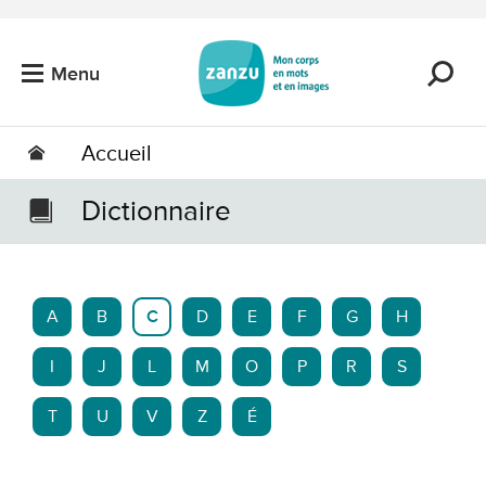
Passer au contenu principal
Menu
Accueil
Dictionnaire
A
B
C
D
E
F
G
H
I
J
L
M
O
P
R
S
T
U
V
Z
É