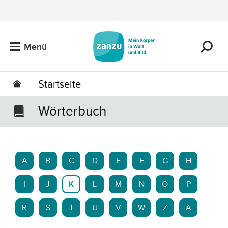
Zum Hauptinhalt springen
Menü
Startseite
Wörterbuch
A
B
C
D
E
F
G
H
I
J
K
L
M
N
O
P
R
S
T
U
V
W
Z
Ä