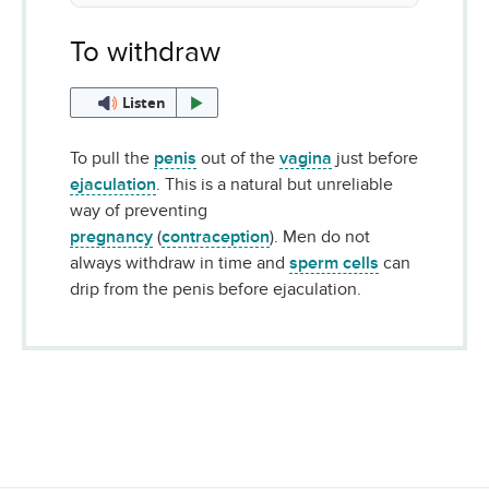
To withdraw
Listen
To pull the
penis
out of the
vagina
just before
ejaculation
. This is a natural but unreliable
way of preventing
pregnancy
(
contraception
). Men do not
always withdraw in time and
sperm cells
can
drip from the penis before ejaculation.