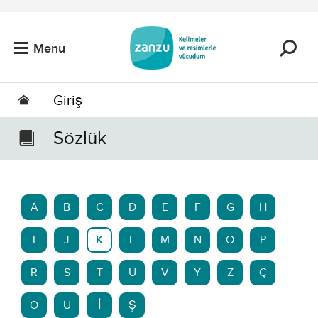
Skip to main content
Menu
Giriş
Sözlük
A
B
C
D
E
F
G
H
I
J
K
L
M
N
O
P
R
S
T
U
V
Y
Z
Ç
Ö
Ü
İ
Ş