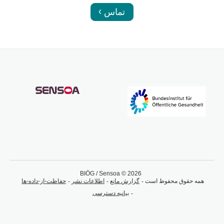
تماس
BIÖG / Sensoa © 2026
همه حقوق محفوظ است
گزارش مانع
اطلاعات نشر
حفاظت-از-داده-ها
بیانیه دسترسی