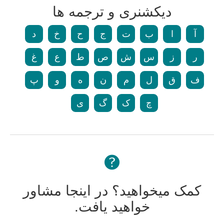
دیکشنری و ترجمه ها
آ
ا
ب
ت
ج
ح
خ
د
ر
ز
س
ش
ص
ط
ع
غ
ف
ق
ل
م
ن
ه
و
پ
چ
ک
گ
ی
کمک میخواهید؟ در اینجا مشاور
خواهید یافت.