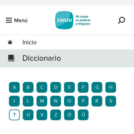
Saltar al contenido principal
Menú
Inicio
Diccionario
A
B
C
D
E
F
G
H
I
L
M
N
O
P
R
S
T
U
V
Z
Ó
Ú