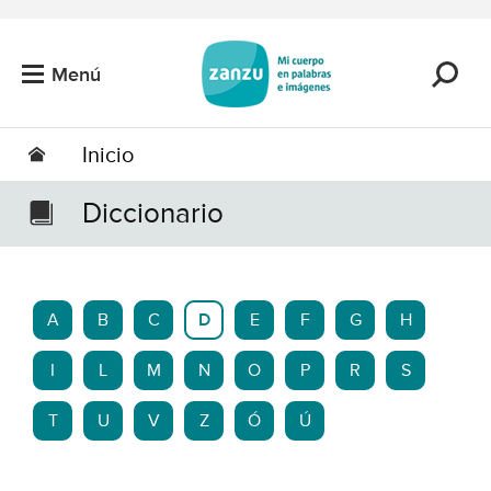
Saltar al contenido principal
Menú
Inicio
Diccionario
A
B
C
D
E
F
G
H
I
L
M
N
O
P
R
S
T
U
V
Z
Ó
Ú