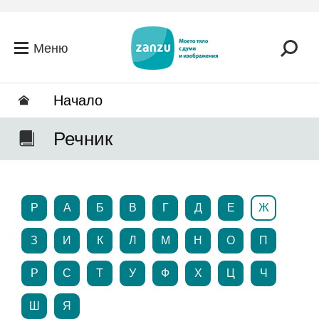
Премини към основното съдържание
Меню
Hачало
Речник
P
А
Б
В
Г
Д
Е
Ж
З
И
К
Л
М
Н
О
П
Р
С
Т
У
Ф
Х
Ц
Ч
Ш
Я