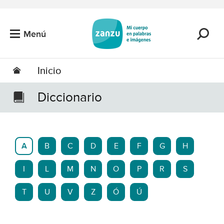
Saltar al contenido principal
Menú
Inicio
Diccionario
A
B
C
D
E
F
G
H
I
L
M
N
O
P
R
S
T
U
V
Z
Ó
Ú