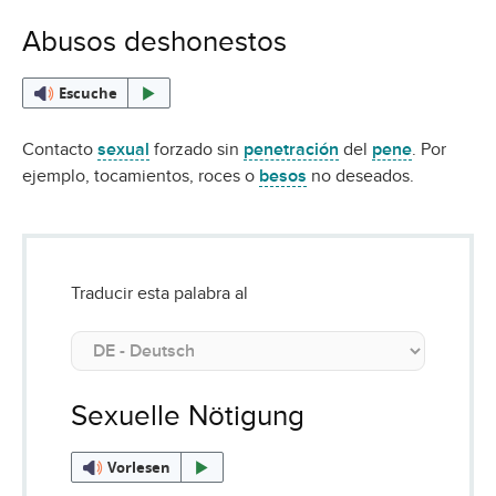
Abusos deshonestos
Escuche
Contacto
sexual
forzado sin
penetración
del
pene
. Por
ejemplo, tocamientos, roces o
besos
no deseados.
Traducir esta palabra al
Sexuelle Nötigung
Vorlesen