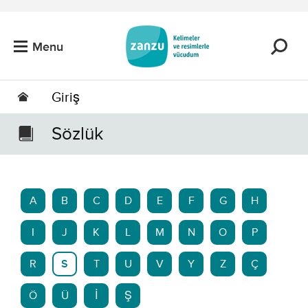
Skip to main content
Menu
Giriş
Sözlük
A
B
C
D
E
F
G
H
I
J
K
L
M
N
O
P
R
S
T
U
V
Y
Z
Ç
Ö
Ü
İ
Ş