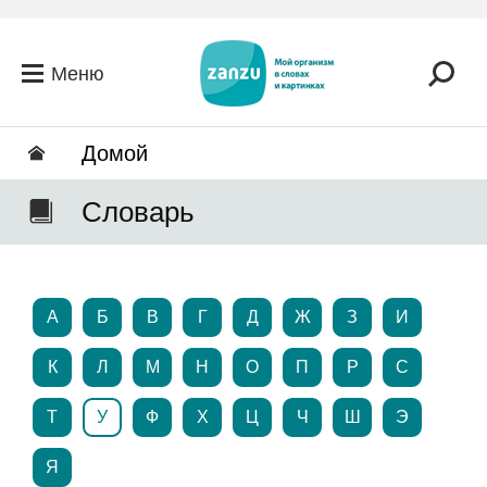
Перейти к основному содержанию
Меню
Домой
Словарь
А
Б
В
Г
Д
Ж
З
И
К
Л
М
Н
О
П
Р
С
Т
У
Ф
Х
Ц
Ч
Ш
Э
Я