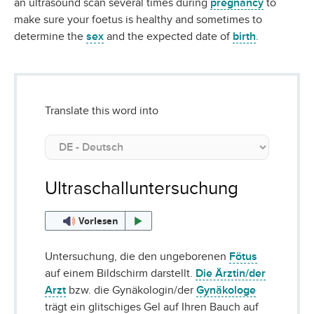
an ultrasound scan several times during
pregnancy
to
make sure your foetus is healthy and sometimes to
determine the
sex
and the expected date of
birth
.
Translate this word into
Ultraschalluntersuchung
Vorlesen
Untersuchung, die den ungeborenen
Fötus
auf einem Bildschirm darstellt.
Die Ärztin/der
Arzt
bzw. die Gynäkologin/der
Gynäkologe
trägt ein glitschiges Gel auf Ihren Bauch auf