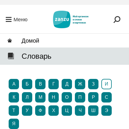
Перейти к основному содержанию
Меню
Домой
Словарь
А
Б
В
Г
Д
Ж
З
И
К
Л
М
Н
О
П
Р
С
Т
У
Ф
Х
Ц
Ч
Ш
Э
Я