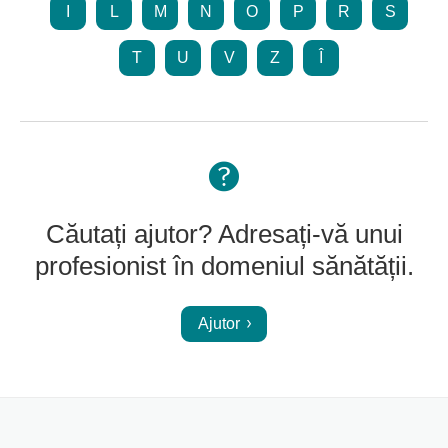
I
L
M
N
O
P
R
S
T
U
V
Z
Î
Căutați ajutor? Adresați-vă unui
profesionist în domeniul sănătății.
Ajutor