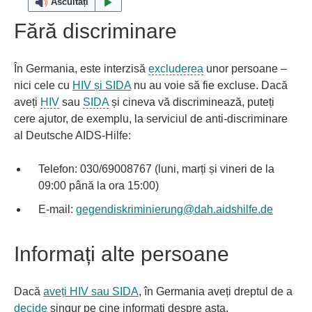
Ascultați
Fără discriminare
În Germania, este interzisă
excluderea
unor persoane –
nici cele cu
HIV și SIDA
nu au voie să fie excluse. Dacă
aveți
HIV
sau
SIDA
și cineva vă discriminează, puteți
cere ajutor, de exemplu, la serviciul de anti-discriminare
al Deutsche AIDS-Hilfe:
Telefon: 030/69008767 (luni, marți și vineri de la
09:00 până la ora 15:00)
E-mail:
gegendiskriminierung
@
dah.aidshilfe.de
Informați alte persoane
Dacă
aveți HIV sau SIDA
, în Germania aveți dreptul de a
decide
singur pe cine informați despre asta.