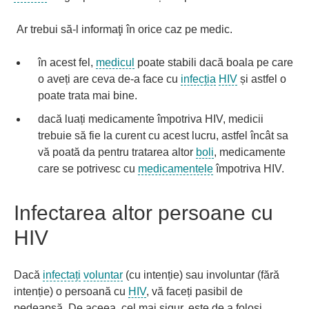
Ar trebui să-l informaţi în orice caz pe medic.
în acest fel,
medicul
poate stabili dacă boala pe care
o aveți are ceva de-a face cu
infecția
HIV
și astfel o
poate trata mai bine.
dacă luați medicamente împotriva HIV, medicii
trebuie să fie la curent cu acest lucru, astfel încât sa
vă poată da pentru tratarea altor
boli
, medicamente
care se potrivesc cu
medicamentele
împotriva HIV.
Infectarea altor persoane cu
HIV
Dacă
infectați
voluntar
(cu intenție) sau involuntar (fără
intenție) o persoană cu
HIV
, vă faceți pasibil de
pedeapsă. De aceea, cel mai sigur, este de a folosi