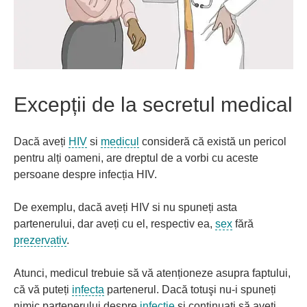
Excepții de la secretul medical
Dacă aveți
HIV
si
medicul
consideră că există un pericol
pentru alți oameni, are dreptul de a vorbi cu aceste
persoane despre infecția HIV.
De exemplu, dacă aveți HIV si nu spuneți asta
partenerului, dar aveți cu el, respectiv ea,
sex
fără
prezervativ
.
Atunci, medicul trebuie să vă atenționeze asupra faptului,
că vă puteți
infecta
partenerul. Dacă totuşi nu-i spuneți
nimic partenerului despre
infecție
și continuați să aveți