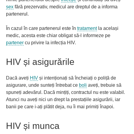
sex
fără prezervativ, medicul are dreptul de a informa
partenerul.
În cazul în care partenerul este în
tratament
la același
medic, acesta este chiar obligat să-l informeze pe
partener
cu privire la infecția HIV.
HIV și asigurările
Dacă aveți
HIV
și intenționați să încheiați o poliță de
asigurare, unde sunteți întrebat ce
boli
aveți, trebuie să
spuneți adevărul. Dacă mințiți, contractul nu este valabil.
Atunci nu aveți nici un drept la prestațiile asigurării, iar
banii pe care i-ați plătit deja, nu îi mai primiți înapoi.
HIV și munca