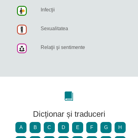
Infecţii
Sexualitatea
Relaţii şi sentimente
Dicționar și traduceri
A
B
C
D
E
F
G
H