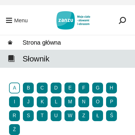
Przejdź do głównej zawartości
Menu
Strona główna
Słownik
A
B
C
D
E
F
G
H
I
J
K
L
M
N
O
P
R
S
T
U
W
Z
Ł
Ś
Ż