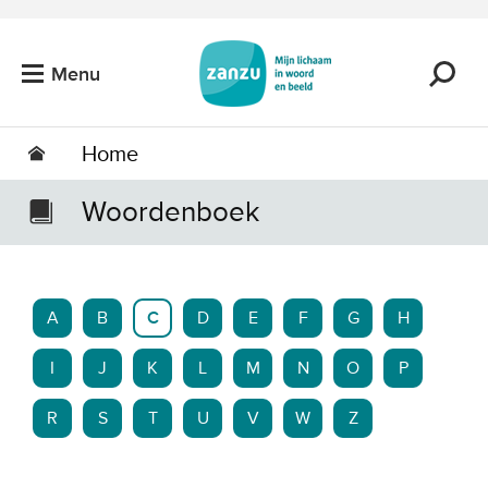
Ga naar de hoofdinhoud
Menu
Home
Woordenboek
A
B
C
D
E
F
G
H
I
J
K
L
M
N
O
P
R
S
T
U
V
W
Z