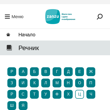
Премини към основното съдържание
Меню
Hачало
Речник
P
А
Б
В
Г
Д
Е
Ж
З
И
К
Л
М
Н
О
П
Р
С
Т
У
Ф
Х
Ц
Ч
Ш
Я