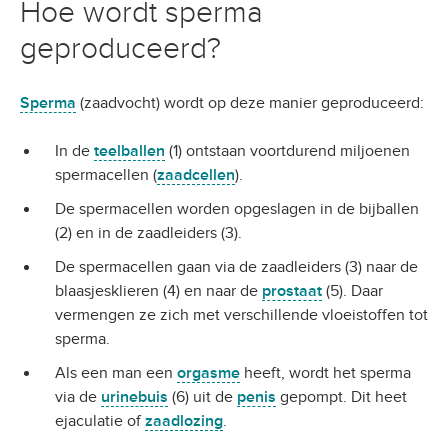
Hoe wordt sperma
geproduceerd?
Sperma
(zaadvocht) wordt op deze manier geproduceerd:
In de
teelballen
(1) ontstaan voortdurend miljoenen
spermacellen (
zaadcellen
).
De spermacellen worden opgeslagen in de bijballen
(2) en in de zaadleiders (3).
De spermacellen gaan via de zaadleiders (3) naar de
blaasjesklieren (4) en naar de
prostaat
(5). Daar
vermengen ze zich met verschillende vloeistoffen tot
sperma.
Als een man een
orgasme
heeft, wordt het sperma
via de
urinebuis
(6) uit de
penis
gepompt. Dit heet
ejaculatie of
zaadlozing
.