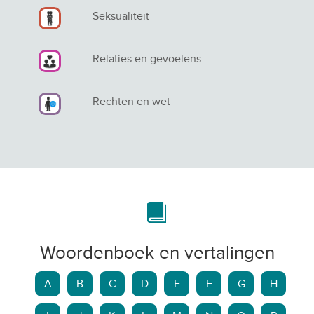
Seksualiteit
Relaties en gevoelens
Rechten en wet
Woordenboek en vertalingen
A
B
C
D
E
F
G
H