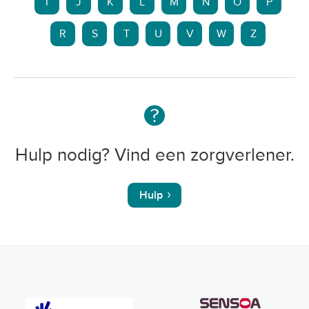
I
J
K
L
M
N
O
P
R
S
T
U
V
W
Z
Hulp nodig? Vind een zorgverlener.
Hulp