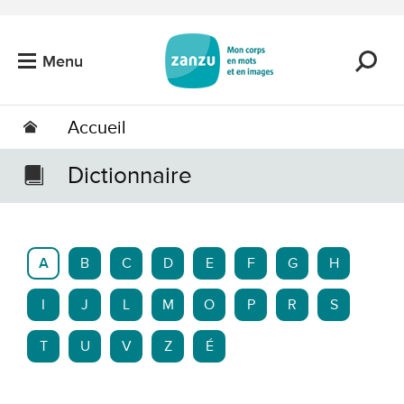
Passer au contenu principal
Menu
Accueil
Dictionnaire
A
B
C
D
E
F
G
H
I
J
L
M
O
P
R
S
T
U
V
Z
É