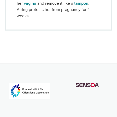
her
vagina
and remove it like a
tampon
.
A ring protects her from pregnancy for 4
weeks.