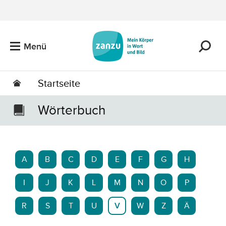
Zum Hauptinhalt springen
Menü
Startseite
Wörterbuch
A
B
C
D
E
F
G
H
I
J
K
L
M
N
O
P
R
S
T
U
V
W
Z
Ä