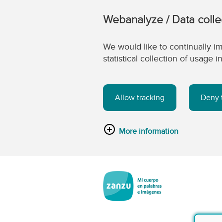
Webanalyze / Data colle
We would like to continually im
statistical collection of usage
Allow tracking
Deny 
More information
Saltar al contenido principal