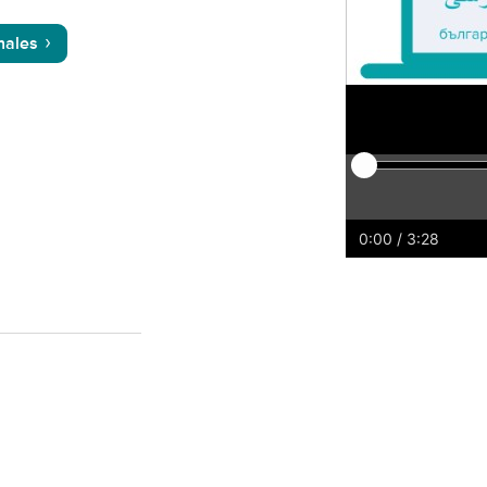
nales
Play
Reiniciar
Rebobi
Adel
0:00
/ 3:28