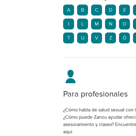
A
B
C
D
E
I
L
M
N
O
T
U
V
Z
Ó
Para profesionales
¿Cómo habla de salud sexual con l
¿Cómo puede Zanzu ayudar ofrec
asesoramiento y clases? Encuentre
aquí.