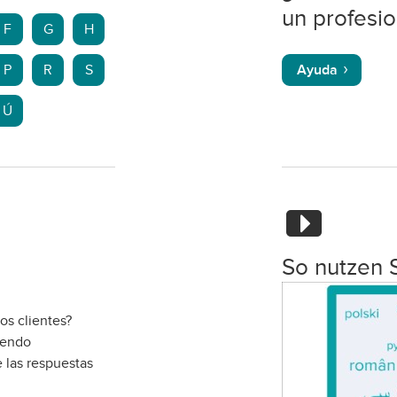
un profesio
F
G
H
P
R
S
Ayuda
Ú
So nutzen 
os clientes?
iendo
 las respuestas