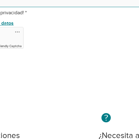
 privacidad!
*
e datos
riendly Captcha
ciones
¿Necesita 