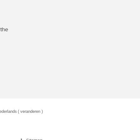
 the
ederlands
( veranderen )
eken