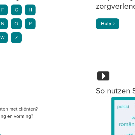
zorgverlene
F
G
H
N
O
P
Hulp
W
Z
So nutzen 
ten met cliënten?
ing en vorming?