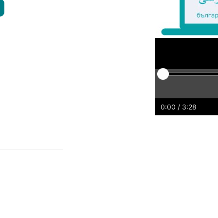
Afspelen
Herstarten
Terug
Verd
0:00
/ 3:28