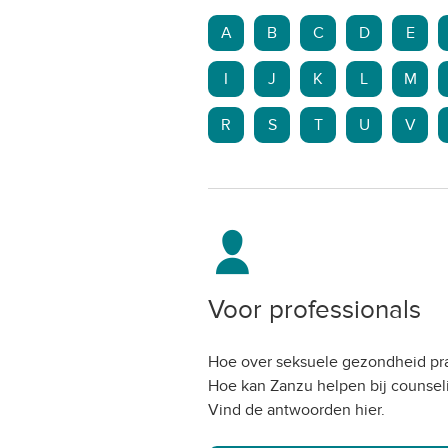
A
B
C
D
E
I
J
K
L
M
R
S
T
U
V
Voor professionals
Hoe over seksuele gezondheid pra
Hoe kan Zanzu helpen bij counsel
Vind de antwoorden hier.