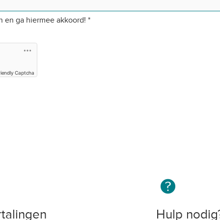
en en ga hiermee akkoord!
*
riendly Captcha
talingen
Hulp nodig