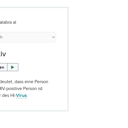
alabra al
iv
sen
edeutet, dass eine Person
IV-positive Person ist
r des HI-
Virus
.