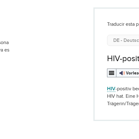
Traducir esta p
sona
va es
HIV-posit
Vorle
HIV
-positiv b
HIV hat. Eine H
Trägerin/Träge