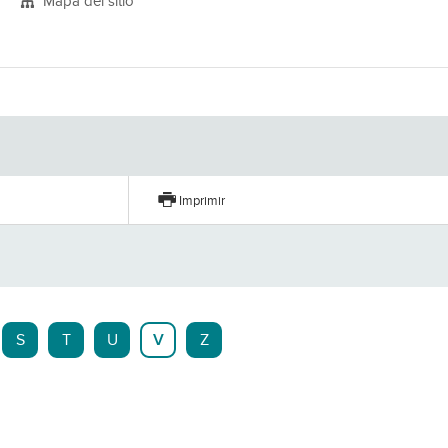
Mapa del sitio
Imprimir
S
T
U
V
Z