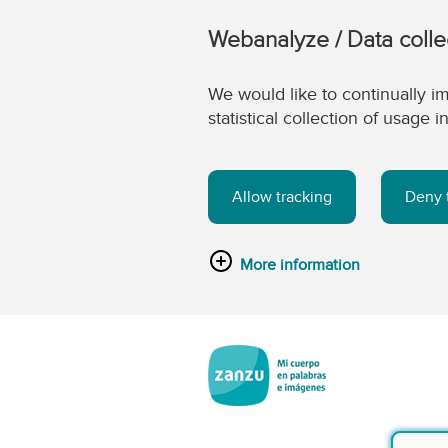
Webanalyze / Data colle
We would like to continually im
statistical collection of usage
Allow tracking
Deny 
More information
Saltar al contenido principal