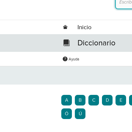
Inicio
Diccionario
Ayuda
A
B
C
D
E
Ó
Ú