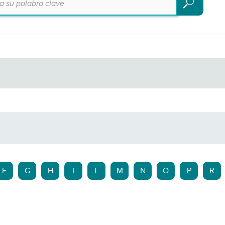
Buscar
F
G
H
I
L
M
N
O
P
R