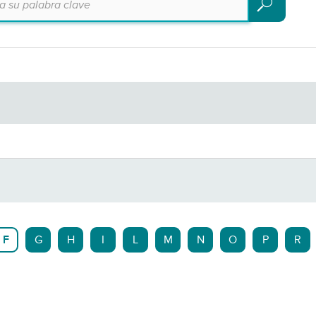
Buscar
F
G
H
I
L
M
N
O
P
R