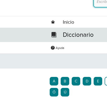
Inicio
Diccionario
Ayuda
A
B
C
D
E
Ó
Ú