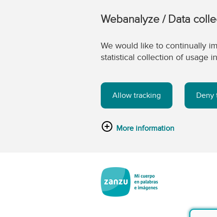
Webanalyze / Data colle
We would like to continually im
statistical collection of usage
Allow tracking
Deny 
More information
Saltar al contenido principal