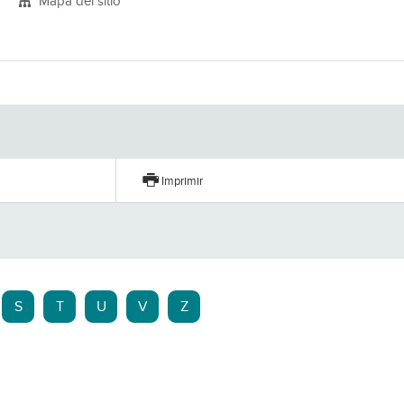
Mapa del sitio
Imprimir
S
T
U
V
Z