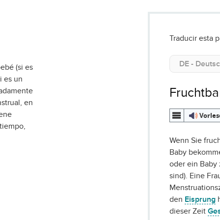
Traducir esta p
bebé (si es
i es un
Fruchtba
madamente
trual, en
iene
Vorle
tiempo,
Wenn Sie fruch
Baby bekommen
oder ein Baby
sind). Eine Fr
Menstruations
den
Eisprung
h
dieser Zeit
Ges