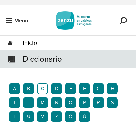
Saltar al contenido principal
Menú
Inicio
Diccionario
A
B
C
D
E
F
G
H
I
L
M
N
O
P
R
S
T
U
V
Z
Ó
Ú