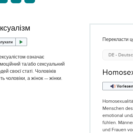
ксуалізм
Перекласти ц
лухати
ексуалістом означає
емоційний та/або сексуальний
Homosex
дей своєї статі. Чоловіків
ь чоловіки, а жінок — жінки.
Vorlese
Homosexualitä
Menschen des
emotional und
fühlen. Männe
und Frauen vo