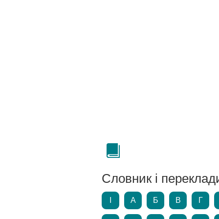
Словник і переклад
І
А
Б
В
Г