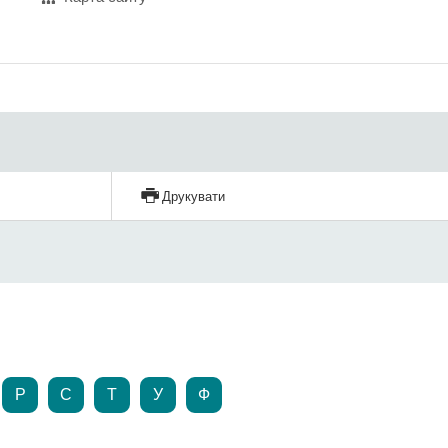
Друкувати
Р
С
Т
У
Ф