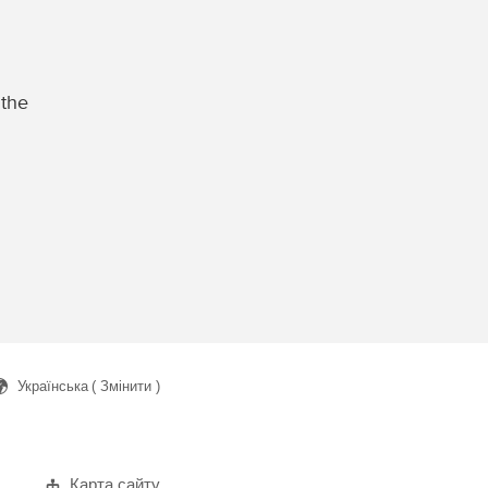
 the
Українська
( Змінити )
ук
Карта сайту