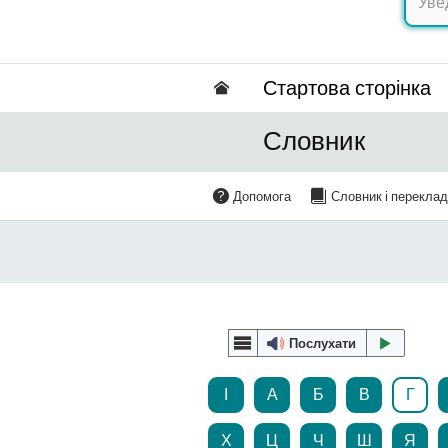
Стартова сторінка
Словник
Допомога
Словник і перекла
Послухати
І
А
Б
В
Г
Х
Ц
Ч
Ш
Я