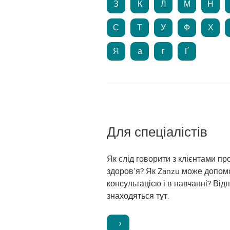
З
К
Л
М
Н
С
Т
У
Ф
Х
Я
а
г
Ґ
Для спеціалістів
Як слід говорити з клієнтами пр
здоров’я? Як Zanzu може допомо
консультацією і в навчанні? Відп
знаходяться тут.