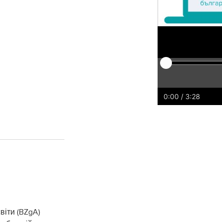
Play
Restart
Rewind
For
0:00
/ 3:28
віти (BZgA)