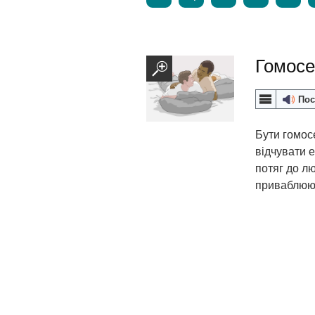
Гомосе
Пос
Бути гомос
відчувати 
потяг до лю
приваблюют