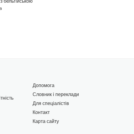
із бельгійською
a
Допомога
Словник і переклади
тність
Для спеціалістів
Контакт
Карта сайту