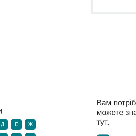
Вам потрі
и
можете зн
тут.
Д
Е
Ж