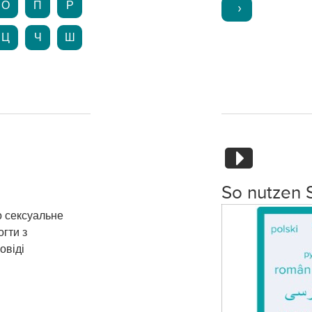
О
П
Р
Ц
Ч
Ш
So nutzen 
о сексуальне
гти з
овіді