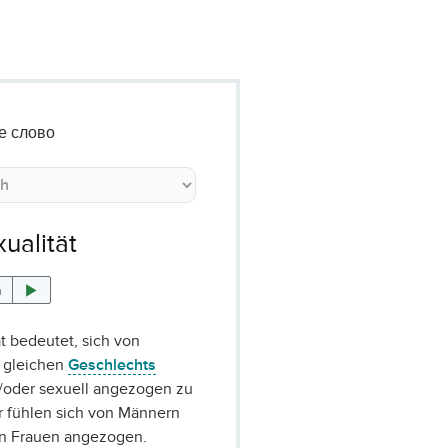
е слово
ualität
n
t bedeutet, sich von
 gleichen
Geschlechts
/oder sexuell angezogen zu
r fühlen sich von Männern
n Frauen angezogen.