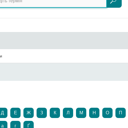
Пошук
ди
Д
Е
Ж
З
К
Л
М
Н
О
П
а
г
Ґ