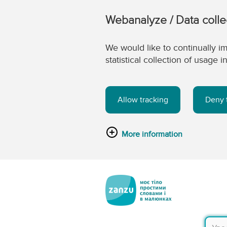
Webanalyze / Data colle
We would like to continually im
statistical collection of usage
Allow tracking
Deny 
More information
Перейти до головного вмісту