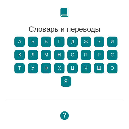
Словарь и переводы
А
Б
В
Г
Д
Ж
З
И
К
Л
М
Н
О
П
Р
С
Т
У
Ф
Х
Ц
Ч
Ш
Э
Я