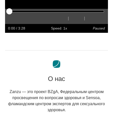
|
|
Play
Restart
Rewind
Forward
Hide
Faster
Slower
Preferences
Enter
Volum
captions
full
0:00
/ 3:28
Speed: 1x
Paused
screen
О нас
Zanzu — это проект BZgA, Федеральным центром
просвещения по вопросам здоровья и Sensoa,
фламандским центром экспертов для сексуального
здоровья.