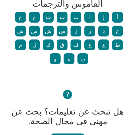
القاموس والترجمات
أ
إ
ا
ب
ت
ث
ج
ح
خ
د
ر
ز
س
ش
ص
ض
ط
ع
غ
ف
ق
ك
ل
م
ن
ه
و
هل تبحث عن تعليمات؟ بحث عن
مهني في مجال الصحة.