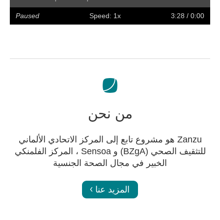
olume
Preferences
Enter
Slower
Faster
Hide
Forward
Rewind
Restart
Play
full
captions
Paused
Speed: 1x
/ 3:28
0:00
screen
من نحن
Zanzu هو مشروع تابع إلى المركز الاتحادي الألماني
للتثقيف الصحي (BZgA) و Sensoa ، المركز الفلمنكي
الخبير في مجال الصحة الجنسية
المزيد عنا